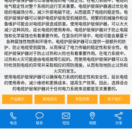
电缆护层保护器可以增强电缆的电气稳定性。在电力系统中，电缆的
电气稳定性对整个系统的运行至关重要。电缆护层保护器通过优化电
缆的电磁场分布，减少外部电磁干扰，从而提高了电缆的稳定性。
电
缆护层保护器可以保护电缆护层免受机械损伤。频繁的机械操作和设
备维护可能会对电缆护层造成损害。使用电缆护层保护器，可以大大
减少这种风险，延长电缆的使用寿命。
电缆护层保护器对于防止电腐
蚀和化学腐蚀也有着重要作用。在复杂的环境中，电缆可能会暴露于
各种腐蚀性物质和环境中。电缆护层保护器可以提供一层额外的防
护，防止电缆受到腐蚀，从而保证了电力传输的稳定性和安全性。
电
缆护层保护器对于防止过热和火险也有着重要作用。在电力系统中，
过热和火灾可能是由电缆故障引起的。而使用电缆护层保护器可以及
时检测到电缆的异常并采取相应的预防措施，从而有效地防止过热和
火灾的发生。
使用电缆护层保护器可以确保电力系统的稳定性和安全性，延长电缆
的使用寿命，减少维修和更换成本，提高生产效率。因此，选择适合
的电缆护层保护器对于任何电力系统来说都是至关重要的。
产品展示
新闻资讯
荣誉资质
关于我们
电话
联系
短信
地图
分享