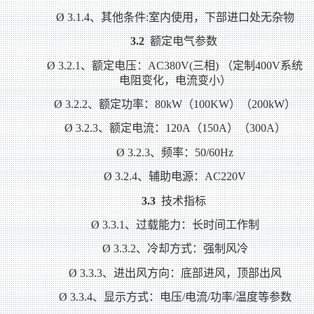
Ø
3.1.4
、其他条件:室内使用，下部进口处无杂物
3.2
额定电气参数
Ø
3.2.1
、额定电压：AC380V(三相) （定制400V系统
电阻变化，电流变小）
Ø
3.2.2
、额定功率：80kW（100KW）（200kW）
Ø
3.2.3
、额定电流：120A（150A）（300A）
Ø
3.2.3
、频率：50/60Hz
Ø
3.2.4
、辅助电源：AC220V
3.3
技术指标
Ø
3.3.1
、过载能力：长时间工作制
Ø
3.3.2
、冷却方式：强制风冷
Ø
3.3.3
、进出风方向：底部进风，顶部出风
Ø
3.3.4
、显示方式：电压/电流/功率/温度等参数