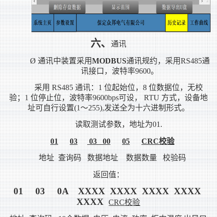
六、
通讯
Ø
通讯中装置采用
MODBUS
通讯规约，采用
RS485
通
讯接口，波特率
9600
。
采用
RS485
通讯：
1
位起始位，
8
位数据位，无校
验；
1
位停止位，波特率
9600bps
可设，
RTU
方式，设备地
址可自行设置
(1
～
255),
发送全为十六进制形式。
读取测试参数，地址为
01.
01
03
03 00
05
CRC
校验
地址
查询码
数据地址
数据数量
校验码
返回值：
01 03 0A XXXX XXXX XXXX XXXX
XXXX
CRC
校验